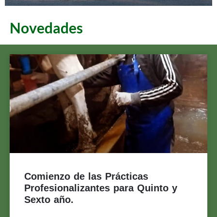
Novedades
ESCUELA
AGROTÉCNICA
"LIB. GRAL. SAN
Comienzo de las Prácticas
MARTÍN"
Profesionalizantes para Quinto y
CASILDA
Sexto año.