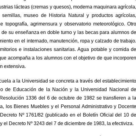
ustrias lácteas (cremas y quesos), moderna maquinara agrícola
 semillas, museo de Historia Natural y productos agrícolas
e topografía, agrimensura y observatorio meteorológico. Otr
ca de su enseñanza en doble turno y las becas para alumnos d
iento en el internado, manutención, ropa y calzado de trabajo
itorios e instalaciones sanitarias. Agua potable y comida d
l que acompaña a los alumnos con el objetivo de que incorpore
n extensiva.
cuela a la Universidad se concreta a través del establecimient
erio de Educación de la Nación y la Universidad Nacional d
Resolución 1336 del 6 de octubre de 1982 se transfieren a l
va, los Bienes Muebles y el Personal Administrativo y Docent
Decreto Nº 1761/82 (publicado en el Boletín Oficial del 10 d
y el Decreto Nº 3243 del 7 de diciembre de 1983, la efectiviza.