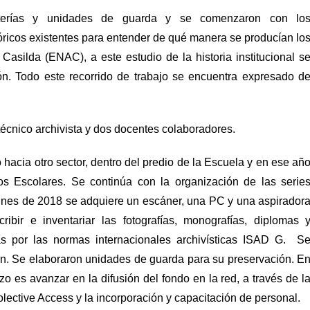
erías y unidades de guarda y se comenzaron con lo
óricos existentes para entender de qué manera se producían lo
Casilda (ENAC), a este estudio de la historia institucional s
ón. Todo este recorrido de trabajo se encuentra expresado d
técnico archivista y dos docentes colaboradores.
hacia otro sector, dentro del predio de la Escuela y en ese añ
s Escolares. Se continúa con la organización de las serie
fines de 2018 se adquiere un escáner, una PC y una aspirador
ibir e inventariar las fotografías, monografías, diplomas 
s por las normas internacionales archivísticas ISAD G. S
ón. Se elaboraron unidades de guarda para su preservación. E
azo es avanzar en la difusión del fondo en la red, a través de l
lective Access y la incorporación y capacitación de personal.