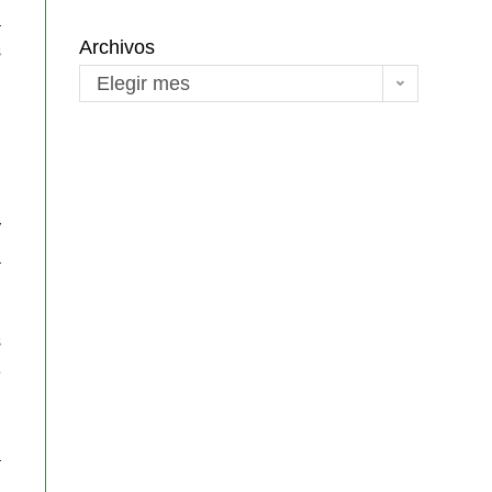
a
Archivos
s
,
Elegir mes
l
,
y
a
s
e
a
,