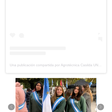
Una publicación compartida por Agrotécnica Casilda UNR (@escuela.agrotecnica.casilda)