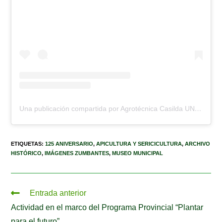
Una publicación compartida por Agrotécnica Casilda UNR (@escuela.agrotecnica.casilda)
ETIQUETAS
:
125 ANIVERSARIO
,
APICULTURA Y SERICICULTURA
,
ARCHIVO
HISTÓRICO
,
IMÁGENES ZUMBANTES
,
MUSEO MUNICIPAL
Entrada anterior
Actividad en el marco del Programa Provincial “Plantar
para el futuro”