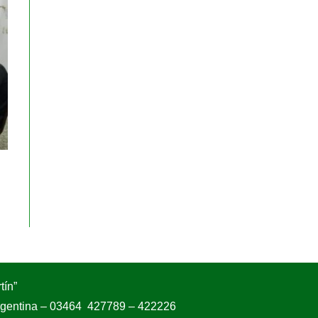
tín”
Argentina – 03464 427789 – 422226