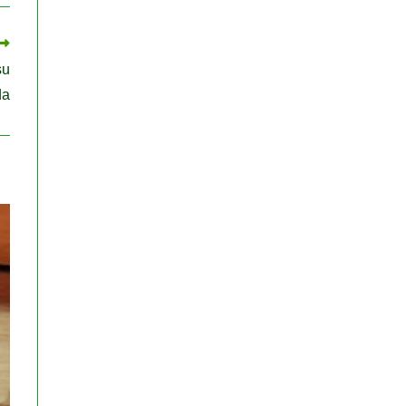
su
da