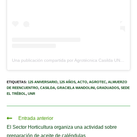
Una publicación compartida por Agrotécnica Casilda UNR (@escuela.agrotecnica.casilda)
ETIQUETAS
:
125 ANIVERSARIO
,
125 AÑOS
,
ACTO
,
AGROTEC
,
ALMUERZO
DE REENCUENTRO
,
CASILDA
,
GRACIELA MANDOLINI
,
GRADUADOS
,
SEDE
EL TRÉBOL
,
UNR
Entrada anterior
El Sector Horticultura organiza una actividad sobre
preparación de aceite de caléndulas