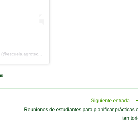
Una publicación compartida por Agrotécnica Casilda UNR (@escuela.agrotecnica.casilda)
NR
Siguiente entrada
Reuniones de estudiantes para planificar prácticas 
territori