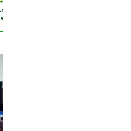
or
ia