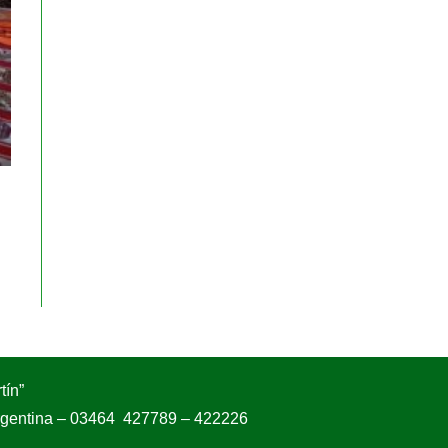
tín”
Argentina – 03464 427789 – 422226