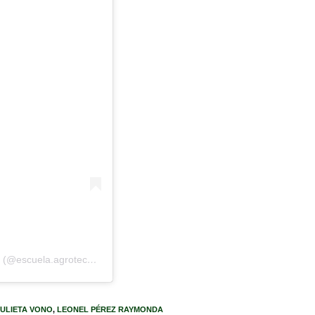
Una publicación compartida por Agrotécnica Casilda UNR (@escuela.agrotecnica.casilda)
JULIETA VONO
,
LEONEL PÉREZ RAYMONDA