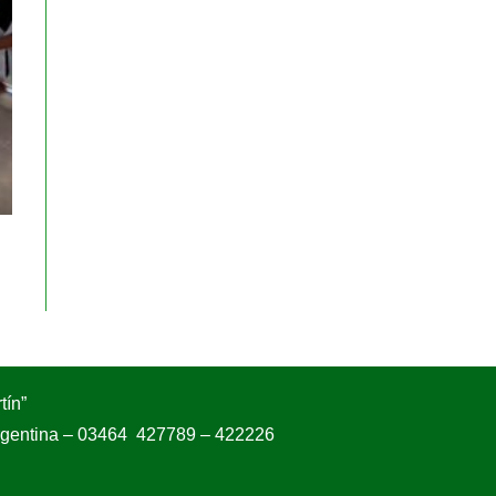
tín”
Argentina – 03464 427789 – 422226