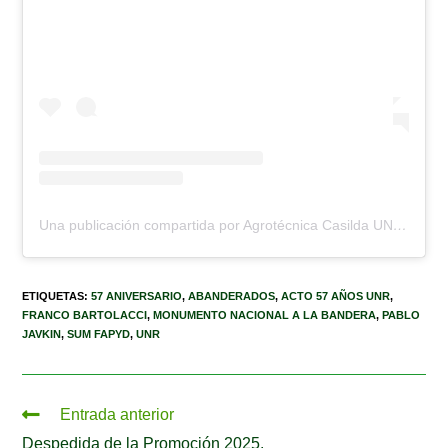
Una publicación compartida por Agrotécnica Casilda UNR (@escuela.agrotecnica.casilda)
ETIQUETAS
:
57 ANIVERSARIO
,
ABANDERADOS
,
ACTO 57 AÑOS UNR
,
FRANCO BARTOLACCI
,
MONUMENTO NACIONAL A LA BANDERA
,
PABLO
JAVKIN
,
SUM FAPYD
,
UNR
Entrada anterior
Despedida de la Promoción 2025.