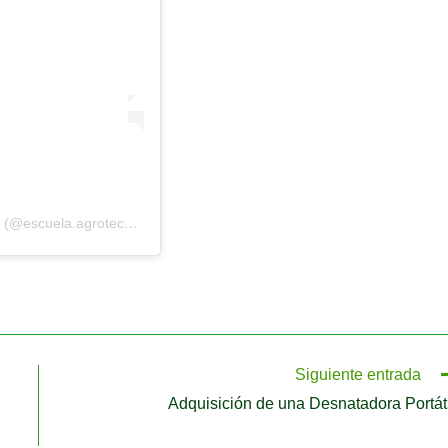
Una publicación compartida por Agrotécnica Casilda UNR (@escuela.agrotecnica.casilda)
Siguiente entrada
Adquisición de una Desnatadora Portáti