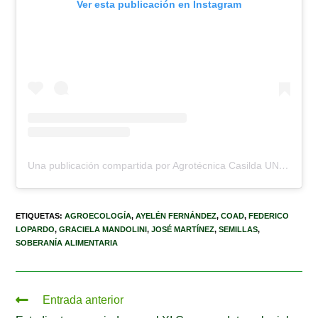
Ver esta publicación en Instagram
Una publicación compartida por Agrotécnica Casilda UNR (@escuela.agrotecnica.casilda)
ETIQUETAS
:
AGROECOLOGÍA
,
AYELÉN FERNÁNDEZ
,
COAD
,
FEDERICO
LOPARDO
,
GRACIELA MANDOLINI
,
JOSÉ MARTÍNEZ
,
SEMILLAS
,
SOBERANÍA ALIMENTARIA
Entrada anterior