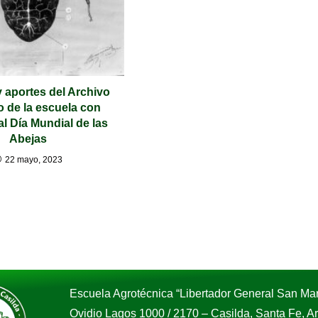
y aportes del Archivo
o de la escuela con
al Día Mundial de las
Abejas
22 mayo, 2023
Escuela Agrotécnica “Libertador General San Mar
Ovidio Lagos 1000 / 2170 – Casilda, Santa Fe, 