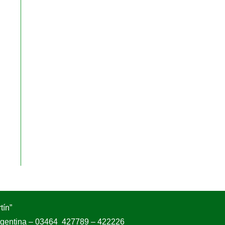
tín”
Argentina – 03464 427789 – 422226